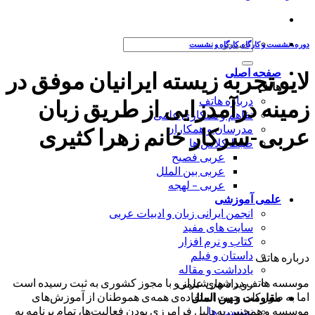
جستجو
دوره، نشست و کارگاه
,
کارگاه و نشست
برای:
صفحه اصلی
لایو تجربه زیسته ایرانیان موفق در
هاتف
درباره هاتف
زمینه درآمدزایی از طریق زبان
تفاهم و همکاری علمی
مدرسان و همکاران
عربی-سرکار خانم زهرا کثیری
ضبط کلاس ها
عربی فصیح
عربی بین الملل
عربی – لهجه
علمی آموزشی
انجمن ایرانی زبان و ادبیات عربی
سایت های مفید
کتاب و نرم افزار
داستان و فیلم
درباره هاتف
یادداشت و مقاله
موسسه هاتف در شهر شیراز و با مجوز کشوری به ثبت رسیده است
رویداد های علمی
اما به طور کلی جهت استفاده‌ی همه‌ی هموطنان از آموزش‌های
مقاومت و بین الملل
موسسه و همچنین به دلیل فرامرزی بودن فعالیت‌ها، تمام برنامه به
نشست ها