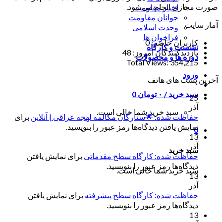
صورت مجازی انجام می‌شود.
اخبار مقاومت
جوانان مقاومت
آمار سایت
وحدت اسلامی
فراخوان ها
کاربران حاضر:
0
نشست و کارگاه
بازدیدکنندگان امروز:
48
دوره ها و محصولات
Total Views:
354,215
ورود
آخرین پست های هاتف
سبد خرید /
۰
تومان
0
25
آذر
سبد خرید شما خالی است.
حفاظت شده: 🌟ستارگان مکالمه لهجه عراقی | آنلاین
برای
نمایش یافتن دیدگاه‌ها رمز عبور را بنویسید.
0
13
آذر
سبد خرید
حفاظت شده: کارگاه سطح مقدماتی
برای نمایش یافتن
دیدگاه‌ها رمز عبور را بنویسید.
سبد خرید شما خالی است.
13
آذر
حفاظت شده: کارگاه سطح پیشرفته
برای نمایش یافتن
دیدگاه‌ها رمز عبور را بنویسید.
13