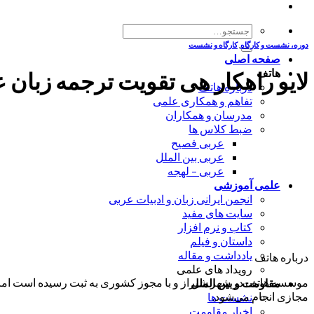
جستجو
برای:
دوره، نشست و کارگاه
,
کارگاه و نشست
صفحه اصلی
هاتف
لایو راهکار هی تقویت ترجمه زبان 
درباره هاتف
تفاهم و همکاری علمی
مدرسان و همکاران
ضبط کلاس ها
عربی فصیح
عربی بین الملل
عربی – لهجه
علمی آموزشی
انجمن ایرانی زبان و ادبیات عربی
سایت های مفید
کتاب و نرم افزار
داستان و فیلم
یادداشت و مقاله
درباره هاتف
رویداد های علمی
موسسه هاتف در شهر شیراز و با مجوز کشوری به ثبت رسیده است اما ب
مقاومت و بین الملل
مجازی انجام می‌شود.
نشست ها
اخبار مقاومت