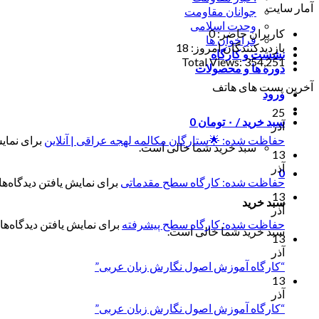
آمار سایت
جوانان مقاومت
وحدت اسلامی
کاربران حاضر:
0
فراخوان ها
بازدیدکنندگان امروز:
18
نشست و کارگاه
Total Views:
354,251
دوره ها و محصولات
آخرین پست های هاتف
ورود
25
سبد خرید /
۰
تومان
0
آذر
حفاظت شده: 🌟ستارگان مکالمه لهجه عراقی | آنلاین
برای نمایش
سبد خرید شما خالی است.
13
آذر
0
حفاظت شده: کارگاه سطح مقدماتی
برای نمایش یافتن دیدگاه‌ها 
13
سبد خرید
آذر
حفاظت شده: کارگاه سطح پیشرفته
برای نمایش یافتن دیدگاه‌ها 
سبد خرید شما خالی است.
13
آذر
“کارگاه آموزش اصول نگارش زبان عربی”
13
آذر
“کارگاه آموزش اصول نگارش زبان عربی”