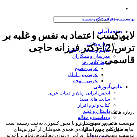
جستجو
دوره، نشست و کارگاه
,
کارگاه و نشست
برای:
صفحه اصلی
لایو کسب اعتماد به نفس و غلبه بر
هاتف
درباره هاتف
ترس(2)-دکتر فرزانه حاجی
تفاهم و همکاری علمی
مدرسان و همکاران
قاسمی
ضبط کلاس ها
عربی فصیح
عربی بین الملل
عربی – لهجه
علمی آموزشی
انجمن ایرانی زبان و ادبیات عربی
سایت های مفید
کتاب و نرم افزار
داستان و فیلم
درباره هاتف
یادداشت و مقاله
موسسه هاتف در شهر شیراز و با مجوز کشوری به ثبت رسیده است
رویداد های علمی
اما به طور کلی جهت استفاده‌ی همه‌ی هموطنان از آموزش‌های
مقاومت و بین الملل
موسسه و همچنین به دلیل فرامرزی بودن فعالیت‌ها، تمام برنامه به
نشست ها