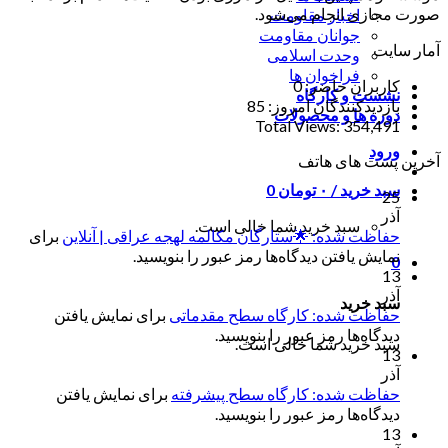
صورت مجازی انجام می‌شود.
اخبار مقاومت
جوانان مقاومت
آمار سایت
وحدت اسلامی
فراخوان ها
کاربران حاضر:
0
نشست و کارگاه
بازدیدکنندگان امروز:
85
دوره ها و محصولات
Total Views:
354,491
ورود
آخرین پست های هاتف
سبد خرید /
۰
تومان
0
25
آذر
سبد خرید شما خالی است.
حفاظت شده: 🌟ستارگان مکالمه لهجه عراقی | آنلاین
برای
نمایش یافتن دیدگاه‌ها رمز عبور را بنویسید.
0
13
آذر
سبد خرید
حفاظت شده: کارگاه سطح مقدماتی
برای نمایش یافتن
دیدگاه‌ها رمز عبور را بنویسید.
سبد خرید شما خالی است.
13
آذر
حفاظت شده: کارگاه سطح پیشرفته
برای نمایش یافتن
دیدگاه‌ها رمز عبور را بنویسید.
13