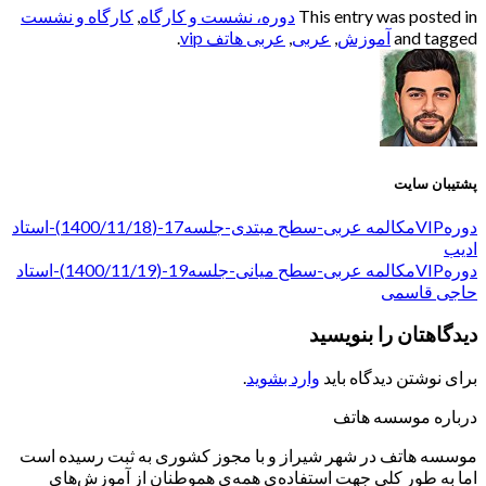
This entry was posted in
دوره، نشست و کارگاه
,
کارگاه و نشست
and tagged
آموزش
,
عربی
,
عربی هاتف vip
.
پشتیبان سایت
دورهVIPمکالمه عربی-سطح مبتدی-جلسه17-(1400/11/18)-استاد
ادیب
دورهVIPمکالمه عربی-سطح میانی-جلسه19-(1400/11/19)-استاد
حاجی قاسمی
دیدگاهتان را بنویسید
برای نوشتن دیدگاه باید
وارد بشوید
.
درباره موسسه هاتف
موسسه هاتف در شهر شیراز و با مجوز کشوری به ثبت رسیده است
اما به طور کلی جهت استفاده‌ی همه‌ی هموطنان از آموزش‌های