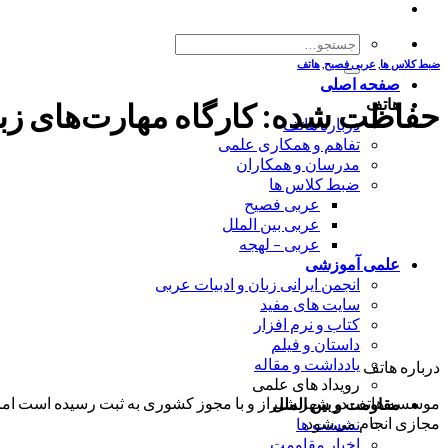
جستجو
برای:
ضبط کلاس ها
,
عربی فصیح
,
هاتف
صفحه اصلی
هاتف
حفاظت شده: کارگاه مهارت‌های زبانی- میانی 3 و پیشرفته – جلسه4 – استاد
درباره هاتف
تفاهم و همکاری علمی
مدرسان و همکاران
ضبط کلاس ها
عربی فصیح
عربی بین الملل
عربی – لهجه
علمی آموزشی
انجمن ایرانی زبان و ادبیات عربی
سایت های مفید
کتاب و نرم افزار
داستان و فیلم
یادداشت و مقاله
درباره هاتف
رویداد های علمی
موسسه هاتف در شهر شیراز و با مجوز کشوری به ثبت رسیده است اما ب
مقاومت و بین الملل
مجازی انجام می‌شود.
نشست ها
اخبار مقاومت