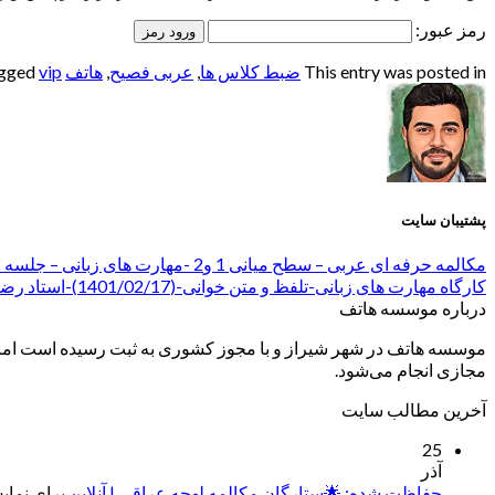
رمز عبور:
This entry was posted in
ضبط کلاس ها
,
عربی فصیح
,
هاتف
and tagged
vip
پشتیبان سایت
مکالمه حرفه ای عربی – سطح میانی 1 و2 -مهارت های زبانی – جلسه 2 (1401/02/17)
کارگاه مهارت های زبانی-تلفظ و متن خوانی-(1401/02/17)-استاد رضازاده
درباره موسسه هاتف
موسسه هاتف در شهر شیراز و با مجوز کشوری به ثبت رسیده است اما ب
مجازی انجام می‌شود.
آخرین مطالب سایت
25
آذر
حفاظت شده: 🌟ستارگان مکالمه لهجه عراقی | آنلاین
برای نمایش