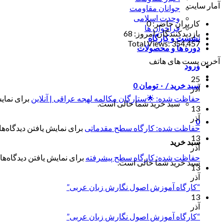
آمار سایت
جوانان مقاومت
وحدت اسلامی
کاربران حاضر:
0
فراخوان ها
بازدیدکنندگان امروز:
68
نشست و کارگاه
Total Views:
354,457
دوره ها و محصولات
آخرین پست های هاتف
ورود
25
سبد خرید /
۰
تومان
0
آذر
حفاظت شده: 🌟ستارگان مکالمه لهجه عراقی | آنلاین
برای نمایش
سبد خرید شما خالی است.
13
آذر
0
حفاظت شده: کارگاه سطح مقدماتی
برای نمایش یافتن دیدگاه‌ها 
13
سبد خرید
آذر
حفاظت شده: کارگاه سطح پیشرفته
برای نمایش یافتن دیدگاه‌ها 
سبد خرید شما خالی است.
13
آذر
“کارگاه آموزش اصول نگارش زبان عربی”
13
آذر
“کارگاه آموزش اصول نگارش زبان عربی”