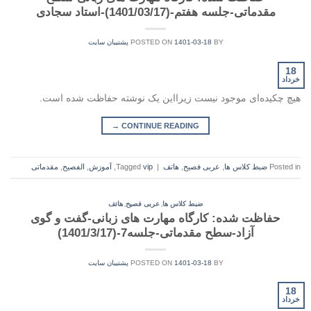
مقدماتی-جلسه هفتم-(1401/03/17)-استاد سجادی
BY
1401-03-18
POSTED ON
پشتیبان سایت
18
خرداد
هیچ چکیده‌ای موجود نیست زیرا‌این یک نوشته حفاظت شده است.
→
CONTINUE READING
Posted in
ضبط کلاس ها
,
عربی فصیح
,
هاتف
|
vip
Tagged
,
آموزش
,
الفصيح
,
مقدماتی
,
,
ضبط کلاس ها
عربی فصیح
هاتف
حفاظت شده: کارگاه مهارت های زبانی-گفت و گوی
آزاد-سطح مقدماتی-جلسه7-(1401/3/17)
BY
1401-03-18
POSTED ON
پشتیبان سایت
18
خرداد