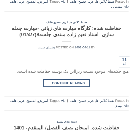
Posted in
ضبط کلاس ها
,
عربی فصیح
,
هاتف
|
vip
Tagged
,
آموزش
,
الفصيح
,
عربی هاتف
vip
,
مقدماتی
,
,
ضبط کلاس ها
عربی فصیح
هاتف
حفاظت شده: کارگاه مهارت های زبانی -مهارت جمله
سازی -استاد نعیم زاده-مبتدی-جلسه8(01/4/7)
BY
1401-04-11
POSTED ON
پشتیبان سایت
11
تیر
هیچ چکیده‌ای موجود نیست زیرا‌این یک نوشته حفاظت شده است.
→
CONTINUE READING
Posted in
ضبط کلاس ها
,
عربی فصیح
,
هاتف
|
vip
Tagged
,
آموزش
,
الفصيح
,
عربی هاتف
vip
,
مبتدی
دسته بندی نشده
حفاظت شده: امتحان نصف الفصل/ المتقدم- 1401