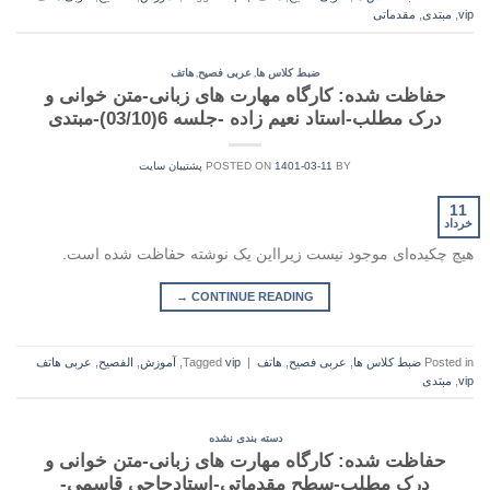
vip
,
مبتدی
,
مقدماتی
,
,
ضبط کلاس ها
عربی فصیح
هاتف
حفاظت شده: کارگاه مهارت های زبانی-متن خوانی و
درک مطلب-استاد نعیم زاده -جلسه 6(03/10)-مبتدی
BY
1401-03-11
POSTED ON
پشتیبان سایت
11
خرداد
هیچ چکیده‌ای موجود نیست زیرا‌این یک نوشته حفاظت شده است.
→
CONTINUE READING
Posted in
ضبط کلاس ها
,
عربی فصیح
,
هاتف
|
vip
Tagged
,
آموزش
,
الفصيح
,
عربی هاتف
vip
,
مبتدی
دسته بندی نشده
حفاظت شده: کارگاه مهارت های زبانی-متن خوانی و
درک مطلب-سطح مقدماتی-استادحاجی قاسمی-