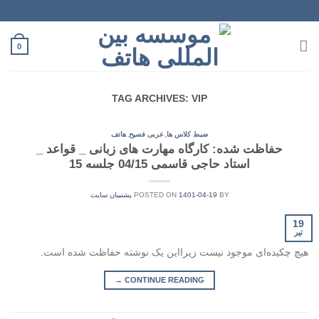
Ski
t
conten
0
TAG ARCHIVES:
VIP
,
,
ضبط کلاس ها
عربی فصیح
هاتف
حفاظت شده: کارگاه مهارت های زبانی _ قواعد _
استاد حاجی قاسمی 04/15 جلسه 15
BY
1401-04-19
POSTED ON
پشتیبان سایت
19
تیر
هیچ چکیده‌ای موجود نیست زیرا‌این یک نوشته حفاظت شده است.
→
CONTINUE READING