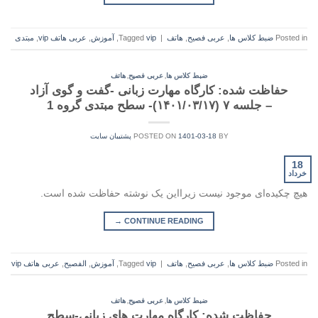
Posted in
ضبط کلاس ها
,
عربی فصیح
,
هاتف
|
vip
Tagged
,
آموزش
,
عربی هاتف vip
,
مبتدی
,
,
ضبط کلاس ها
عربی فصیح
هاتف
حفاظت شده: کارگاه مهارت زبانی -گفت و گوی آزاد
– جلسه ۷ (۱۴۰۱/۰۳/۱۷)- سطح مبتدی گروه 1
BY
1401-03-18
POSTED ON
پشتیبان سایت
18
خرداد
هیچ چکیده‌ای موجود نیست زیرا‌این یک نوشته حفاظت شده است.
→
CONTINUE READING
Posted in
ضبط کلاس ها
,
عربی فصیح
,
هاتف
|
vip
Tagged
,
آموزش
,
الفصيح
,
عربی هاتف vip
,
,
ضبط کلاس ها
عربی فصیح
هاتف
حفاظت شده: کارگاه مهارت های زبانی-سطح