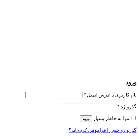
مرا به خاطر بسپار
ورود
عضویت
بازیابی کلمه عبور
ارسال لینک ریست
لینک بازنشانی رمز عبور ارسال شد
به ایمیل شما
بستن
درخواست شما ارسال شد
به محض اینکه درخواست شما تأیید شد،
یک ایمیل برای شما ارسال خواهیم کرد.
برو به پروفایل
حسابی ندارید؟
عضویت
ورود
رمز فراموش شده؟
ورود
نام کاربری یا آدرس ایمیل
*
گذرواژه
*
مرا به خاطر بسپار
ورود
گذرواژه خود را فراموش کرده اید؟