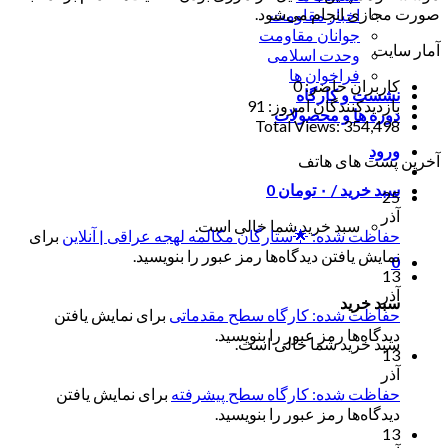
صورت مجازی انجام می‌شود.
اخبار مقاومت
جوانان مقاومت
آمار سایت
وحدت اسلامی
فراخوان ها
کاربران حاضر:
0
نشست و کارگاه
بازدیدکنندگان امروز:
91
دوره ها و محصولات
Total Views:
354,498
ورود
آخرین پست های هاتف
سبد خرید /
۰
تومان
0
25
آذر
سبد خرید شما خالی است.
حفاظت شده: 🌟ستارگان مکالمه لهجه عراقی | آنلاین
برای
نمایش یافتن دیدگاه‌ها رمز عبور را بنویسید.
0
13
آذر
سبد خرید
حفاظت شده: کارگاه سطح مقدماتی
برای نمایش یافتن
دیدگاه‌ها رمز عبور را بنویسید.
سبد خرید شما خالی است.
13
آذر
حفاظت شده: کارگاه سطح پیشرفته
برای نمایش یافتن
دیدگاه‌ها رمز عبور را بنویسید.
13