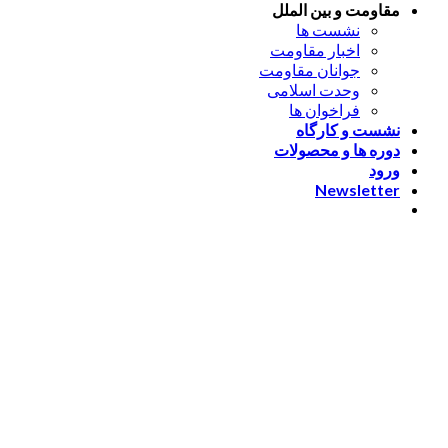
مقاومت و بین الملل
نشست ها
اخبار مقاومت
جوانان مقاومت
وحدت اسلامی
فراخوان ها
نشست و کارگاه
دوره ها و محصولات
ورود
Newsletter
ورود
[nextend_social_login]
یا با ایمیل وارد شوید
The password must have a
minimum of 8 characters of numbers and letters, contain at
least 1 capital letter