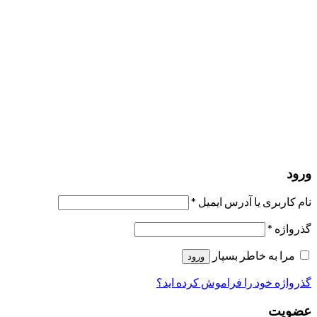
مرا به خاطر بسپار
ورود
عضویت
بازیابی کلمه عبور
ارسال لینک ریست
لینک بازنشانی رمز عبور ارسال شد
به ایمیل شما
بستن
درخواست شما ارسال شد
به محض اینکه درخواست شما تأیید شد،
یک ایمیل برای شما ارسال خواهیم کرد.
برو به پروفایل
حسابی ندارید؟
عضویت
ورود
رمز فراموش شده؟
ورود
نام کاربری یا آدرس ایمیل
*
گذرواژه
*
مرا به خاطر بسپار
ورود
گذرواژه خود را فراموش کرده اید؟
عضویت