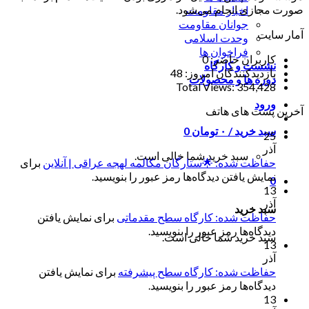
صورت مجازی انجام می‌شود.
اخبار مقاومت
جوانان مقاومت
آمار سایت
وحدت اسلامی
فراخوان ها
کاربران حاضر:
0
نشست و کارگاه
بازدیدکنندگان امروز:
48
دوره ها و محصولات
Total Views:
354,428
ورود
آخرین پست های هاتف
سبد خرید /
۰
تومان
0
25
آذر
سبد خرید شما خالی است.
حفاظت شده: 🌟ستارگان مکالمه لهجه عراقی | آنلاین
برای
نمایش یافتن دیدگاه‌ها رمز عبور را بنویسید.
0
13
آذر
سبد خرید
حفاظت شده: کارگاه سطح مقدماتی
برای نمایش یافتن
دیدگاه‌ها رمز عبور را بنویسید.
سبد خرید شما خالی است.
13
آذر
حفاظت شده: کارگاه سطح پیشرفته
برای نمایش یافتن
دیدگاه‌ها رمز عبور را بنویسید.
13