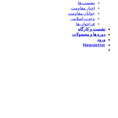
نشست ها
اخبار مقاومت
جوانان مقاومت
وحدت اسلامی
فراخوان ها
نشست و کارگاه
دوره ها و محصولات
ورود
Newsletter
ورود
[nextend_social_login]
یا با ایمیل وارد شوید
The password must have a
minimum of 8 characters of numbers and letters, contain at
least 1 capital letter