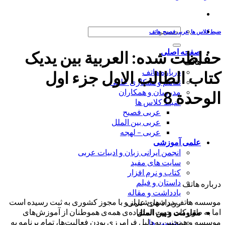
جستجو
ضبط کلاس ها
,
عربی فصیح
,
هاتف
برای:
صفحه اصلی
حفاظت شده: العربیة بین یدیک
هاتف
درباره هاتف
کتاب الطالب الاول جزء اول
تفاهم و همکاری علمی
مدرسان و همکاران
الوحدة 8
ضبط کلاس ها
عربی فصیح
عربی بین الملل
عربی – لهجه
علمی آموزشی
انجمن ایرانی زبان و ادبیات عربی
سایت های مفید
کتاب و نرم افزار
داستان و فیلم
درباره هاتف
یادداشت و مقاله
موسسه هاتف در شهر شیراز و با مجوز کشوری به ثبت رسیده است
رویداد های علمی
اما به طور کلی جهت استفاده‌ی همه‌ی هموطنان از آموزش‌های
مقاومت و بین الملل
موسسه و همچنین به دلیل فرامرزی بودن فعالیت‌ها، تمام برنامه به
نشست ها