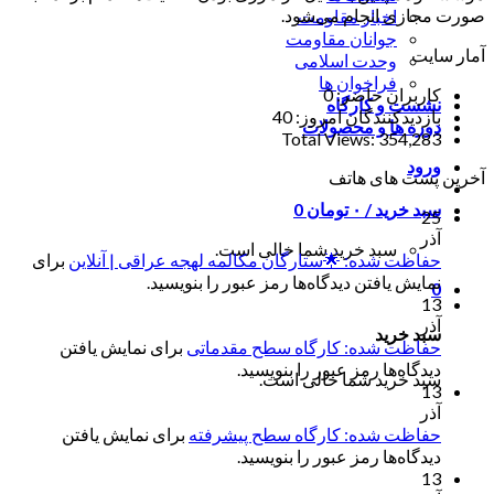
صورت مجازی انجام می‌شود.
اخبار مقاومت
جوانان مقاومت
آمار سایت
وحدت اسلامی
فراخوان ها
کاربران حاضر:
0
نشست و کارگاه
بازدیدکنندگان امروز:
40
دوره ها و محصولات
Total Views:
354,283
ورود
آخرین پست های هاتف
سبد خرید /
۰
تومان
0
25
آذر
سبد خرید شما خالی است.
حفاظت شده: 🌟ستارگان مکالمه لهجه عراقی | آنلاین
برای
نمایش یافتن دیدگاه‌ها رمز عبور را بنویسید.
0
13
آذر
سبد خرید
حفاظت شده: کارگاه سطح مقدماتی
برای نمایش یافتن
دیدگاه‌ها رمز عبور را بنویسید.
سبد خرید شما خالی است.
13
آذر
حفاظت شده: کارگاه سطح پیشرفته
برای نمایش یافتن
دیدگاه‌ها رمز عبور را بنویسید.
13