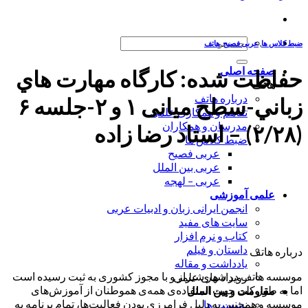
جستجو
ضبط کلاس ها
,
عربی فصیح
,
هاتف
برای:
صفحه اصلی
حفاظت شده: کارگاه مهارت هاي
هاتف
درباره هاتف
زباني-سطح میانی ۱ و ۲-جلسه ۶
تفاهم و همکاری علمی
مدرسان و همکاران
(۲/۲۸) – استاد رضا زاده
ضبط کلاس ها
عربی فصیح
عربی بین الملل
عربی – لهجه
علمی آموزشی
انجمن ایرانی زبان و ادبیات عربی
سایت های مفید
کتاب و نرم افزار
داستان و فیلم
درباره هاتف
یادداشت و مقاله
موسسه هاتف در شهر شیراز و با مجوز کشوری به ثبت رسیده است
رویداد های علمی
اما به طور کلی جهت استفاده‌ی همه‌ی هموطنان از آموزش‌های
مقاومت و بین الملل
موسسه و همچنین به دلیل فرامرزی بودن فعالیت‌ها، تمام برنامه به
نشست ها