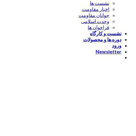
نشست ها
اخبار مقاومت
جوانان مقاومت
وحدت اسلامی
فراخوان ها
نشست و کارگاه
دوره ها و محصولات
ورود
Newsletter
ورود
[nextend_social_login]
یا با ایمیل وارد شوید
The password must have a
minimum of 8 characters of numbers and letters, contain at
least 1 capital letter