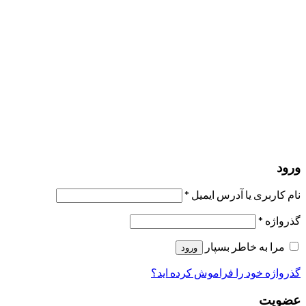
مرا به خاطر بسپار
ورود
عضویت
بازیابی کلمه عبور
ارسال لینک ریست
لینک بازنشانی رمز عبور ارسال شد
به ایمیل شما
بستن
درخواست شما ارسال شد
به محض اینکه درخواست شما تأیید شد،
یک ایمیل برای شما ارسال خواهیم کرد.
برو به پروفایل
حسابی ندارید؟
عضویت
ورود
رمز فراموش شده؟
ورود
نام کاربری یا آدرس ایمیل
*
گذرواژه
*
مرا به خاطر بسپار
ورود
گذرواژه خود را فراموش کرده اید؟
عضویت