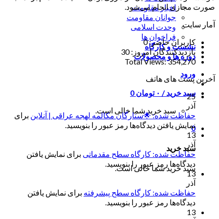
صورت مجازی انجام می‌شود.
اخبار مقاومت
جوانان مقاومت
آمار سایت
وحدت اسلامی
فراخوان ها
کاربران حاضر:
0
نشست و کارگاه
بازدیدکنندگان امروز:
30
دوره ها و محصولات
Total Views:
354,270
ورود
آخرین پست های هاتف
سبد خرید /
۰
تومان
0
25
آذر
سبد خرید شما خالی است.
حفاظت شده: 🌟ستارگان مکالمه لهجه عراقی | آنلاین
برای
نمایش یافتن دیدگاه‌ها رمز عبور را بنویسید.
0
13
آذر
سبد خرید
حفاظت شده: کارگاه سطح مقدماتی
برای نمایش یافتن
دیدگاه‌ها رمز عبور را بنویسید.
سبد خرید شما خالی است.
13
آذر
حفاظت شده: کارگاه سطح پیشرفته
برای نمایش یافتن
دیدگاه‌ها رمز عبور را بنویسید.
13