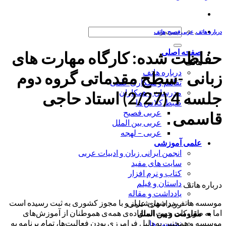
جستجو
درباره هاتف
,
عربی فصیح
,
هاتف
برای:
صفحه اصلی
حفاظت شده: کارگاه مهارت های
هاتف
درباره هاتف
زبانی -سطح مقدماتی گروه دوم
تفاهم و همکاری علمی
مدرسان و همکاران
جلسه 4 (2/27) استاد حاجی
ضبط کلاس ها
عربی فصیح
قاسمی
عربی بین الملل
عربی – لهجه
علمی آموزشی
انجمن ایرانی زبان و ادبیات عربی
سایت های مفید
کتاب و نرم افزار
داستان و فیلم
درباره هاتف
یادداشت و مقاله
موسسه هاتف در شهر شیراز و با مجوز کشوری به ثبت رسیده است
رویداد های علمی
اما به طور کلی جهت استفاده‌ی همه‌ی هموطنان از آموزش‌های
مقاومت و بین الملل
موسسه و همچنین به دلیل فرامرزی بودن فعالیت‌ها، تمام برنامه به
نشست ها