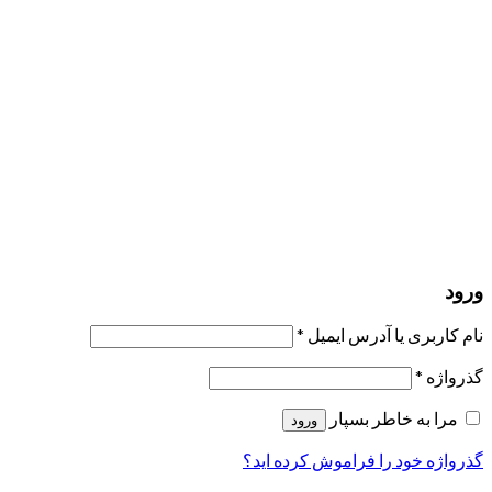
مرا به خاطر بسپار
ورود
عضویت
بازیابی کلمه عبور
ارسال لینک ریست
لینک بازنشانی رمز عبور ارسال شد
به ایمیل شما
بستن
درخواست شما ارسال شد
به محض اینکه درخواست شما تأیید شد،
یک ایمیل برای شما ارسال خواهیم کرد.
برو به پروفایل
حسابی ندارید؟
عضویت
ورود
رمز فراموش شده؟
ورود
نام کاربری یا آدرس ایمیل
*
گذرواژه
*
مرا به خاطر بسپار
ورود
گذرواژه خود را فراموش کرده اید؟