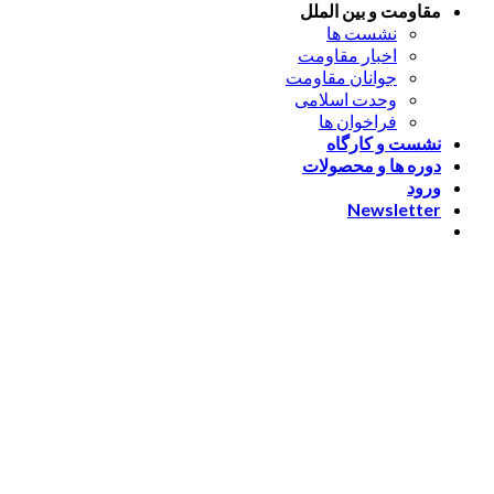
مقاومت و بین الملل
نشست ها
اخبار مقاومت
جوانان مقاومت
وحدت اسلامی
فراخوان ها
نشست و کارگاه
دوره ها و محصولات
ورود
Newsletter
ورود
[nextend_social_login]
یا با ایمیل وارد شوید
The password must have a
minimum of 8 characters of numbers and letters, contain at
least 1 capital letter