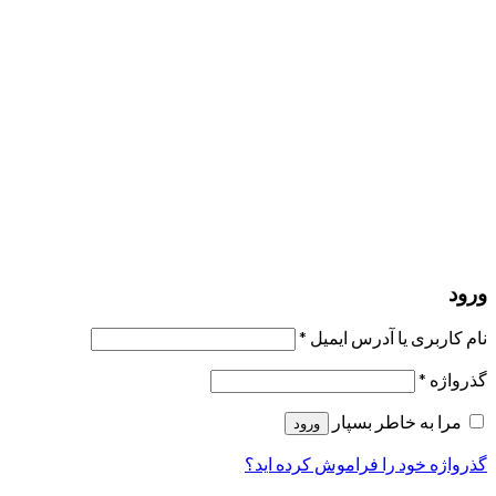
مرا به خاطر بسپار
ورود
عضویت
بازیابی کلمه عبور
ارسال لینک ریست
لینک بازنشانی رمز عبور ارسال شد
به ایمیل شما
بستن
درخواست شما ارسال شد
به محض اینکه درخواست شما تأیید شد،
یک ایمیل برای شما ارسال خواهیم کرد.
برو به پروفایل
حسابی ندارید؟
عضویت
ورود
رمز فراموش شده؟
ورود
نام کاربری یا آدرس ایمیل
*
گذرواژه
*
مرا به خاطر بسپار
ورود
گذرواژه خود را فراموش کرده اید؟