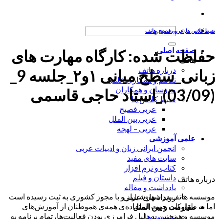
جستجو
ضبط کلاس ها
,
عربی فصیح
,
هاتف
برای:
صفحه اصلی
حفاظت شده: کارگاه مهارت های
هاتف
درباره هاتف
زبانی_سطح میانی ۱و۲_جلسه 9_
تفاهم و همکاری علمی
مدرسان و همکاران
(03/09)_استاد حاجی قاسمی
ضبط کلاس ها
عربی فصیح
عربی بین الملل
عربی – لهجه
علمی آموزشی
انجمن ایرانی زبان و ادبیات عربی
سایت های مفید
کتاب و نرم افزار
داستان و فیلم
درباره هاتف
یادداشت و مقاله
موسسه هاتف در شهر شیراز و با مجوز کشوری به ثبت رسیده است
رویداد های علمی
اما به طور کلی جهت استفاده‌ی همه‌ی هموطنان از آموزش‌های
مقاومت و بین الملل
موسسه و همچنین به دلیل فرامرزی بودن فعالیت‌ها، تمام برنامه به
نشست ها