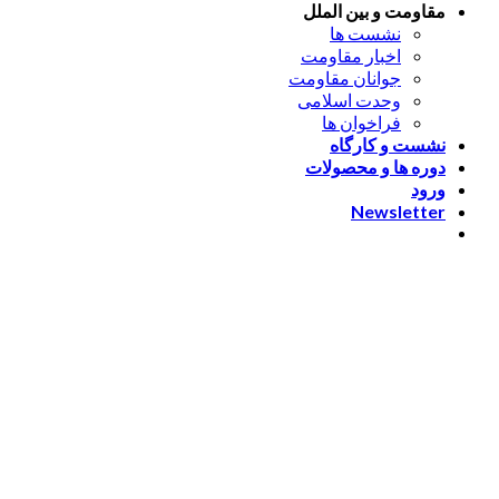
مقاومت و بین الملل
نشست ها
اخبار مقاومت
جوانان مقاومت
وحدت اسلامی
فراخوان ها
نشست و کارگاه
دوره ها و محصولات
ورود
Newsletter
ورود
[nextend_social_login]
یا با ایمیل وارد شوید
The password must have a
minimum of 8 characters of numbers and letters, contain at
least 1 capital letter