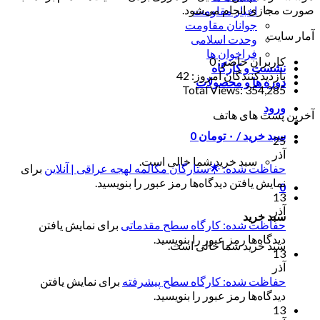
صورت مجازی انجام می‌شود.
اخبار مقاومت
جوانان مقاومت
آمار سایت
وحدت اسلامی
فراخوان ها
کاربران حاضر:
0
نشست و کارگاه
بازدیدکنندگان امروز:
42
دوره ها و محصولات
Total Views:
354,285
ورود
آخرین پست های هاتف
سبد خرید /
۰
تومان
0
25
آذر
سبد خرید شما خالی است.
حفاظت شده: 🌟ستارگان مکالمه لهجه عراقی | آنلاین
برای
نمایش یافتن دیدگاه‌ها رمز عبور را بنویسید.
0
13
آذر
سبد خرید
حفاظت شده: کارگاه سطح مقدماتی
برای نمایش یافتن
دیدگاه‌ها رمز عبور را بنویسید.
سبد خرید شما خالی است.
13
آذر
حفاظت شده: کارگاه سطح پیشرفته
برای نمایش یافتن
دیدگاه‌ها رمز عبور را بنویسید.
13