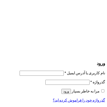
مرا به خاطر بسپار
ورود
عضویت
بازیابی کلمه عبور
ارسال لینک ریست
لینک بازنشانی رمز عبور ارسال شد
به ایمیل شما
بستن
درخواست شما ارسال شد
به محض اینکه درخواست شما تأیید شد،
یک ایمیل برای شما ارسال خواهیم کرد.
برو به پروفایل
حسابی ندارید؟
عضویت
ورود
رمز فراموش شده؟
ورود
نام کاربری یا آدرس ایمیل
*
گذرواژه
*
مرا به خاطر بسپار
ورود
گذرواژه خود را فراموش کرده اید؟