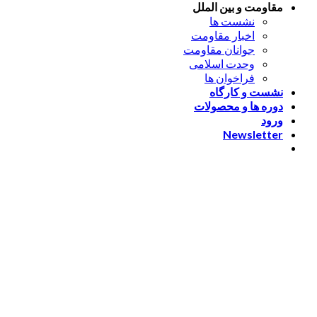
مقاومت و بین الملل
نشست ها
اخبار مقاومت
جوانان مقاومت
وحدت اسلامی
فراخوان ها
نشست و کارگاه
دوره ها و محصولات
ورود
Newsletter
ورود
[nextend_social_login]
یا با ایمیل وارد شوید
The password must have a
minimum of 8 characters of numbers and letters, contain at
least 1 capital letter