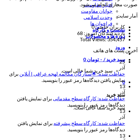
صورت مجازی انجام می‌شود.
اخبار مقاومت
جوانان مقاومت
آمار سایت
وحدت اسلامی
فراخوان ها
کاربران حاضر:
0
نشست و کارگاه
بازدیدکنندگان امروز:
68
دوره ها و محصولات
Total Views:
354,457
ورود
آخرین پست های هاتف
سبد خرید /
۰
تومان
0
25
آذر
سبد خرید شما خالی است.
حفاظت شده: 🌟ستارگان مکالمه لهجه عراقی | آنلاین
برای
نمایش یافتن دیدگاه‌ها رمز عبور را بنویسید.
0
13
آذر
سبد خرید
حفاظت شده: کارگاه سطح مقدماتی
برای نمایش یافتن
دیدگاه‌ها رمز عبور را بنویسید.
سبد خرید شما خالی است.
13
آذر
حفاظت شده: کارگاه سطح پیشرفته
برای نمایش یافتن
دیدگاه‌ها رمز عبور را بنویسید.
13