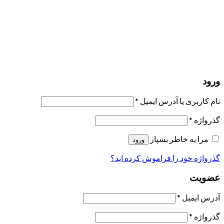
ارسال لینک ریست
لینک بازنشانی رمز عبور ارسال شد
به ایمیل شما
بستن
درخواست شما ارسال شد
به محض اینکه درخواست شما تأیید شد،
یک ایمیل برای شما ارسال خواهیم کرد.
برو به پروفایل
حسابی ندارید؟
عضویت
ورود
رمز فراموش شده؟
ورود
نام کاربری یا آدرس ایمیل
*
گذرواژه
*
مرا به خاطر بسپار
ورود
گذرواژه خود را فراموش کرده اید؟
عضویت
آدرس ایمیل
*
گذرواژه
*