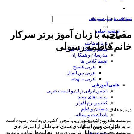
جستجو
ضبط کلاس ها
,
عربی فصیح
,
هاتف
برای:
صفحه اصلی
مصاحبه با زبان آموز برتر سرکار
هاتف
درباره هاتف
خانم فاطمه رسولی
تفاهم و همکاری علمی
مدرسان و همکاران
ضبط کلاس ها
عربی فصیح
عربی بین الملل
عربی – لهجه
علمی آموزشی
انجمن ایرانی زبان و ادبیات عربی
سایت های مفید
کتاب و نرم افزار
داستان و فیلم
درباره هاتف
یادداشت و مقاله
موسسه هاتف در شهر شیراز و با مجوز کشوری به ثبت رسیده است
رویداد های علمی
اما به طور کلی جهت استفاده‌ی همه‌ی هموطنان از آموزش‌های
مقاومت و بین الملل
موسسه و همچنین به دلیل فرامرزی بودن فعالیت‌ها، تمام برنامه به
نشست ها