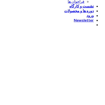
فراخوان ها
نشست و کارگاه
دوره ها و محصولات
ورود
Newsletter
ورود
[nextend_social_login]
یا با ایمیل وارد شوید
The password must have a
minimum of 8 characters of numbers and letters, contain at
least 1 capital letter
مرا به خاطر بسپار
ورود
عضویت
بازیابی کلمه عبور