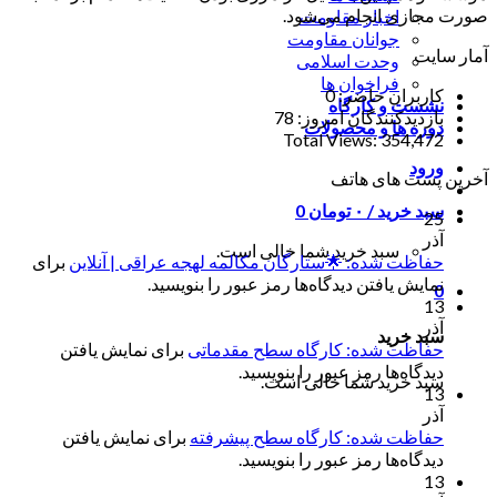
صورت مجازی انجام می‌شود.
اخبار مقاومت
جوانان مقاومت
آمار سایت
وحدت اسلامی
فراخوان ها
کاربران حاضر:
0
نشست و کارگاه
بازدیدکنندگان امروز:
78
دوره ها و محصولات
Total Views:
354,472
ورود
آخرین پست های هاتف
سبد خرید /
۰
تومان
0
25
آذر
سبد خرید شما خالی است.
حفاظت شده: 🌟ستارگان مکالمه لهجه عراقی | آنلاین
برای
نمایش یافتن دیدگاه‌ها رمز عبور را بنویسید.
0
13
آذر
سبد خرید
حفاظت شده: کارگاه سطح مقدماتی
برای نمایش یافتن
دیدگاه‌ها رمز عبور را بنویسید.
سبد خرید شما خالی است.
13
آذر
حفاظت شده: کارگاه سطح پیشرفته
برای نمایش یافتن
دیدگاه‌ها رمز عبور را بنویسید.
13