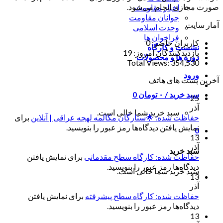
صورت مجازی انجام می‌شود.
اخبار مقاومت
جوانان مقاومت
آمار سایت
وحدت اسلامی
فراخوان ها
کاربران حاضر:
0
نشست و کارگاه
بازدیدکنندگان امروز:
19
دوره ها و محصولات
Total Views:
354,530
ورود
آخرین پست های هاتف
سبد خرید /
۰
تومان
0
25
آذر
سبد خرید شما خالی است.
حفاظت شده: 🌟ستارگان مکالمه لهجه عراقی | آنلاین
برای
نمایش یافتن دیدگاه‌ها رمز عبور را بنویسید.
0
13
آذر
سبد خرید
حفاظت شده: کارگاه سطح مقدماتی
برای نمایش یافتن
دیدگاه‌ها رمز عبور را بنویسید.
سبد خرید شما خالی است.
13
آذر
حفاظت شده: کارگاه سطح پیشرفته
برای نمایش یافتن
دیدگاه‌ها رمز عبور را بنویسید.
13