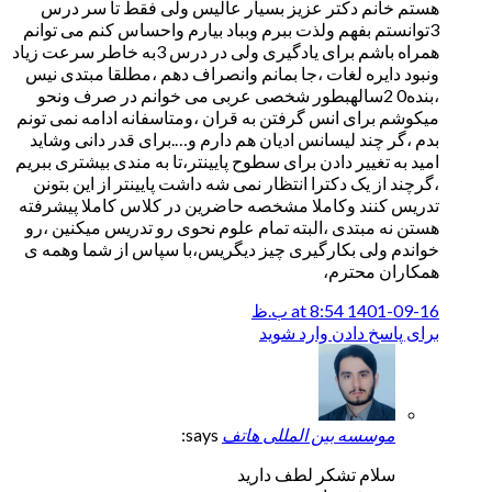
هستم خانم دکتر عزیز بسیار عالیس ولی فقط تا سر درس
3توانستم بفهم ولذت ببرم وبباد بیارم واحساس کنم می توانم
همراه باشم برای یادگیری ولی در درس 3به خاطر سرعت زیاد
ونبود دایره لغات ،جا بمانم وانصراف دهم ،مطلقا مبتدی نیس
،بنده0 2سالهبطور شخصی عربی می خوانم در صرف ونحو
میکوشم برای انس گرفتن به قران ،ومتاسفانه ادامه نمی تونم
بدم ،گر چند لیسانس ادیان هم دارم و….برای قدر دانی وشاید
امید به تغییر دادن برای سطوح پایینتر،تا به مندی بیشتری ببریم
،گرچند از یک دکترا انتظار نمی شه داشت پایینتر از این بتونن
تدریس کنند وکاملا مشخصه حاضرین در کلاس کاملا پیشرفته
هستن نه مبتدی ،البته تمام علوم نحوی رو تدریس میکنین ،رو
خواندم ولی بکارگیری چیز دیگریس،با سپاس از شما وهمه ی
همکاران محترم،
1401-09-16 at 8:54 ب.ظ
برای پاسخ دادن وارد شوید
موسسه بین المللی هاتف
says:
سلام تشکر لطف دارید