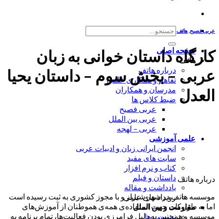
جستجو
عربی فصیح
,
هاتف
برای:
صفحه اصلی
کارگاه داستان خوانی به زبان
هاتف
درباره هاتف
عربی – بخش سوم – داستان یحیا
تفاهم و همکاری علمی
مدرسان و همکاران
العدل
ضبط کلاس ها
عربی فصیح
عربی بین الملل
عربی – لهجه
علمی آموزشی
انجمن ایرانی زبان و ادبیات عربی
سایت های مفید
کتاب و نرم افزار
داستان و فیلم
درباره هاتف
یادداشت و مقاله
موسسه هاتف در شهر شیراز و با مجوز کشوری به ثبت رسیده است
رویداد های علمی
اما به طور کلی جهت استفاده‌ی همه‌ی هموطنان از آموزش‌های
مقاومت و بین الملل
موسسه و همچنین به دلیل فرامرزی بودن فعالیت‌ها، تمام برنامه به
نشست ها