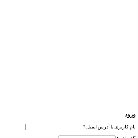
The password must have a
minimum of 8 characters of numbers and letters, contain at
least 1 capital letter
مرا به خاطر بسپار
ورود
عضویت
بازیابی کلمه عبور
ارسال لینک ریست
لینک بازنشانی رمز عبور ارسال شد
به ایمیل شما
بستن
درخواست شما ارسال شد
به محض اینکه درخواست شما تأیید شد،
یک ایمیل برای شما ارسال خواهیم کرد.
برو به پروفایل
حسابی ندارید؟
عضویت
ورود
رمز فراموش شده؟
ورود
نام کاربری یا آدرس ایمیل
*