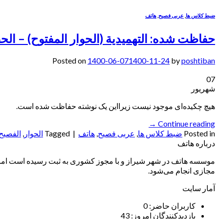
ضبط کلاس ها
,
عربی فصیح
,
هاتف
حفاظت شده: التهمیدیة (الحوار المفتوح) – الحصة 11 (0/6/6
Posted on
1400-06-07
1400-11-24
by
poshtiban
07
شهریور
هیچ چکیده‌ای موجود نیست زیرا‌این یک نوشته حفاظت شده است.
→
Continue reading
Posted in
ضبط کلاس ها
,
عربی فصیح
,
هاتف
|
Tagged
الحوار
,
الفصيح
درباره هاتف
موسسه هاتف در شهر شیراز و با مجوز کشوری به ثبت رسیده است اما ب
مجازی انجام می‌شود.
آمار سایت
کاربران حاضر:
0
بازدیدکنندگان امروز:
43