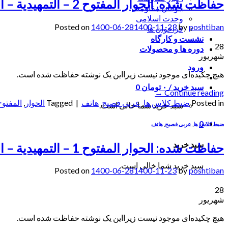
حفاظت شده: الحوار المفتوح 2 – التمهیدیة – الحصة 15(1400/6/27) – ألاستاذة حاجی قاسمی
جوانان مقاومت
وحدت اسلامی
Posted on
1400-06-28
1400-11-23
by
poshtiban
فراخوان ها
نشست و کارگاه
28
دوره ها و محصولات
شهریور
ورود
هیچ چکیده‌ای موجود نیست زیرا‌این یک نوشته حفاظت شده است.
سبد خرید /
۰
تومان
0
→
Continue reading
Posted in
ضبط کلاس ها
,
عربی فصیح
,
هاتف
|
Tagged
الحوار
,
المفتوح
سبد خرید شما خالی است.
0
ضبط کلاس ها
,
عربی فصیح
,
هاتف
سبد خرید
حفاظت شده: الحوار المفتوح 1 – التمهیدیة – الحصة 15(1400/6/27) – ألاستاذة حاجی قاسمی
سبد خرید شما خالی است.
Posted on
1400-06-28
1400-11-23
by
poshtiban
28
شهریور
هیچ چکیده‌ای موجود نیست زیرا‌این یک نوشته حفاظت شده است.