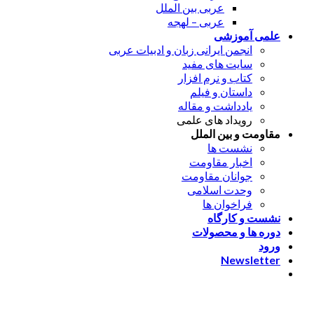
عربی بین الملل
عربی – لهجه
علمی آموزشی
انجمن ایرانی زبان و ادبیات عربی
سایت های مفید
کتاب و نرم افزار
داستان و فیلم
یادداشت و مقاله
رویداد های علمی
مقاومت و بین الملل
نشست ها
اخبار مقاومت
جوانان مقاومت
وحدت اسلامی
فراخوان ها
نشست و کارگاه
دوره ها و محصولات
ورود
Newsletter
ورود
[nextend_social_login]