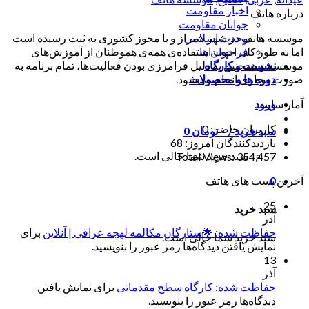
اخبار مقاومت
درباره هاتف
جوانان مقاومت
موسسه هاتف در شهر شیراز و با مجوز کشوری به ثبت رسیده است
وحدت اسلامی
اما به طور کلی جهت استفاده‌ی همه‌ی هموطنان از آموزش‌های
فراخوان ها
موسسه و همچنین به دلیل فرامرزی بودن فعالیت‌ها، تمام برنامه به
نشست و کارگاه
صورت مجازی انجام می‌شود.
دوره ها و محصولات
آمار سایت
ورود
کاربران حاضر:
0
سبد خرید /
۰
تومان
0
بازدیدکنندگان امروز:
68
سبد خرید شما خالی است.
Total Views:
354,457
آخرین پست های هاتف
0
25
سبد خرید
آذر
حفاظت شده: 🌟ستارگان مکالمه لهجه عراقی | آنلاین
برای
سبد خرید شما خالی است.
نمایش یافتن دیدگاه‌ها رمز عبور را بنویسید.
13
آذر
حفاظت شده: کارگاه سطح مقدماتی
برای نمایش یافتن
دیدگاه‌ها رمز عبور را بنویسید.