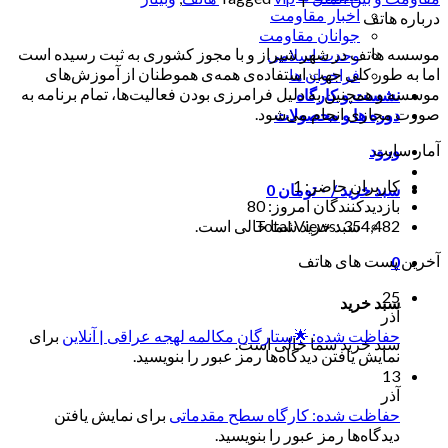
اخبار مقاومت
درباره هاتف
جوانان مقاومت
موسسه هاتف در شهر شیراز و با مجوز کشوری به ثبت رسیده است
وحدت اسلامی
اما به طور کلی جهت استفاده‌ی همه‌ی هموطنان از آموزش‌های
فراخوان ها
موسسه و همچنین به دلیل فرامرزی بودن فعالیت‌ها، تمام برنامه به
نشست و کارگاه
صورت مجازی انجام می‌شود.
دوره ها و محصولات
آمار سایت
ورود
کاربران حاضر:
1
سبد خرید /
۰
تومان
0
بازدیدکنندگان امروز:
80
Total Views:
354,482
سبد خرید شما خالی است.
آخرین پست های هاتف
0
25
سبد خرید
آذر
حفاظت شده: 🌟ستارگان مکالمه لهجه عراقی | آنلاین
برای
سبد خرید شما خالی است.
نمایش یافتن دیدگاه‌ها رمز عبور را بنویسید.
13
آذر
حفاظت شده: کارگاه سطح مقدماتی
برای نمایش یافتن
دیدگاه‌ها رمز عبور را بنویسید.