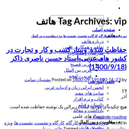
جستجو
vip هاتف
Tag Archives:
برای:
صفحه اصلی
هاتف
دوره، نشست و کارگاه
,
کارگاه و نشست
,
نشست ها
,
ویژه مقاومت و بین الملل
درباره هاتف
تفاهم و همکاری علمی
حفاظت شده: وبینار کسب و کار و تجارت در
مدرسان و همکاران
کشور های عربی-استاد حسین ناصری ذاکر
ضبط کلاس ها
عربی فصیح
(1400/9/18)
عربی بین الملل
عربی – لهجه
by
1400-11-23
1400-09-19
Posted on
پشتیبان سایت
علمی آموزشی
انجمن ایرانی زبان و ادبیات عربی
19
سایت های مفید
آذر
کتاب و نرم افزار
داستان و فیلم
هیچ چکیده‌ای موجود نیست زیرا‌این یک نوشته حفاظت شده است.
یادداشت و مقاله
رویداد های علمی
→
Continue reading
مقاومت و بین الملل
Posted in
دوره، نشست و کارگاه
,
کارگاه و نشست
,
نشست ها
,
ویژه
نشست ها
مقاومت و بین الملل
|
vip هاتف
Tagged
,
وبینار