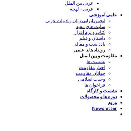
عربی بین الملل
عربی – لهجه
علمی آموزشی
انجمن ایرانی زبان و ادبیات عربی
سایت های مفید
کتاب و نرم افزار
داستان و فیلم
یادداشت و مقاله
رویداد های علمی
مقاومت و بین الملل
نشست ها
اخبار مقاومت
جوانان مقاومت
وحدت اسلامی
فراخوان ها
نشست و کارگاه
دوره ها و محصولات
ورود
Newsletter
ورود
[nextend_social_login]