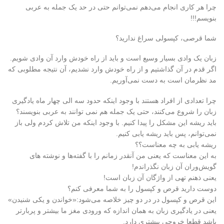
چرا هر کاری انجام می‌دهم نمی‌توانم حتی در حد یک جمله به عربی
بنویسم!!!
شما قرصی، کپسولی سراغ ندارید؟
زبان یک وادی بسیار وسیع است و باید از راه خودش وارد آن وادی شویم.
اگر قدم در آن گذاشتیم و از راه خودش وارد نشدیم، آن نتیجه‌ مطلوبی که
مد نظرمان است به دست نمی‌آوریم.
چرا تعدادی از افراد هستند با وجود اینکه حدود سه الی چهار ماه یادگیری
زبان را شروع می‌کنند، حتی یک جمله هم نمی توانند به عربی بنویسند؟
باید ریشه این مشکل را پیدا کنیم. با وجود اینکه من تلاش کردم ولی باز
نمی‌توانم، پس باید ریشه یابی کنیم.
ریشه یابی به چه معناست؟؟
به این معناست که یعنی من آنقدر زمانم را با گفته‌ها و نوشته های
گویش‌وران آن زبان نگذراندم!
یعنی ذهنم تهی از واژگان آن زبان است!
دوست دارید قرص و کپسول را به شما معرفی کنم؟
این قرص و کپسول در در دو چیز خلاصه می‌شود:«خواندن و یکی شنیدن»
یعنی در یادگیری زبان به همان اندازه که ورودی مغز ما بیشتر و پربارتر
باشد قطعا خروجی بیشتری دارد.