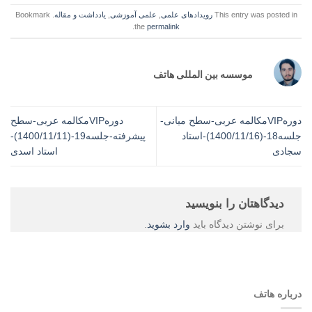
This entry was posted in
رویدادهای علمی
,
علمی آموزشی
,
یادداشت‌ و مقاله
. Bookmark
.
the
permalink
موسسه بین المللی هاتف
دورهVIPمکالمه عربی-سطح میانی-
دورهVIPمکالمه عربی-سطح
جلسه18-(1400/11/16)-استاد
پیشرفته-جلسه19-(1400/11/11)-
سجادی
استاد اسدی
دیدگاهتان را بنویسید
برای نوشتن دیدگاه باید
وارد بشوید
.
درباره هاتف