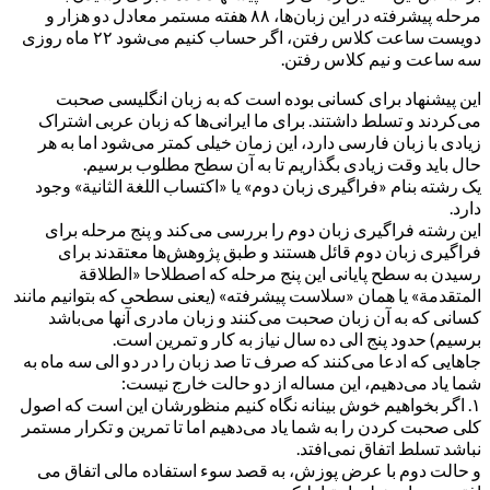
مرحله پیشرفته در این زبان‌ها، ۸۸ هفته مستمر معادل دو هزار و
دویست ساعت کلاس رفتن، اگر حساب کنیم می‌شود ۲۲ ماه روزی
سه ساعت و نیم کلاس رفتن.
این پیشنهاد برای کسانی بوده است که به زبان انگلیسی صحبت
می‌کردند و تسلط داشتند. برای ما ایرانی‌ها که زبان عربی اشتراک
زیادی با زبان فارسی دارد، این زمان خیلی کمتر می‌شود اما به هر
حال باید وقت زیادی بگذاریم تا به آن سطح مطلوب برسیم.
یک رشته بنام «فراگیری زبان دوم» یا «اکتساب اللغة الثانية» وجود
دارد.
این رشته فراگیری زبان دوم را بررسی می‌کند و پنج مرحله برای
فراگیری زبان دوم قائل هستند و طبق پژوهش‌ها معتقدند برای
رسیدن به سطح پایانی این پنج مرحله که اصطلاحا «الطلاقة
المتقدمة» یا همان «سلاست پیشرفته» (یعنی سطحی که بتوانیم مانند
کسانی که به آن زبان صحبت می‌کنند و زبان مادری آنها می‌باشد
برسیم) حدود پنج الی ده سال نیاز به کار و تمرین است.
جاهایی که ادعا می‌کنند که صرف تا صد زبان را در دو الی سه ماه به
شما یاد می‌دهیم، این مساله از دو حالت خارج نیست:
۱. اگر بخواهیم خوش بینانه نگاه کنیم منظورشان این است که اصول
کلی صحبت کردن را به شما یاد می‌دهیم اما تا تمرین و تکرار مستمر
نباشد تسلط اتفاق نمی‌افتد.
و حالت دوم با عرض پوزش، به قصد سوء استفاده مالی اتفاق می