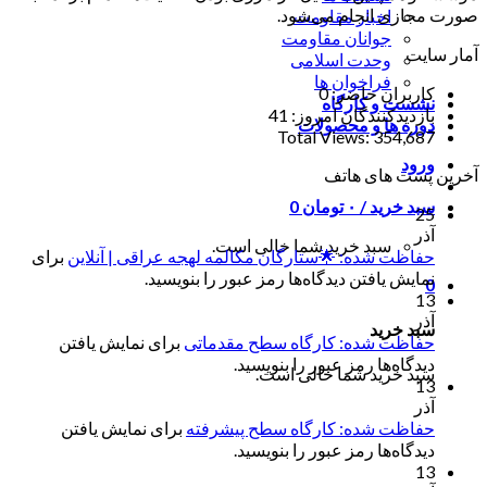
صورت مجازی انجام می‌شود.
اخبار مقاومت
جوانان مقاومت
آمار سایت
وحدت اسلامی
فراخوان ها
کاربران حاضر:
0
نشست و کارگاه
بازدیدکنندگان امروز:
41
دوره ها و محصولات
Total Views:
354,687
ورود
آخرین پست های هاتف
سبد خرید /
۰
تومان
0
25
آذر
سبد خرید شما خالی است.
حفاظت شده: 🌟ستارگان مکالمه لهجه عراقی | آنلاین
برای
نمایش یافتن دیدگاه‌ها رمز عبور را بنویسید.
0
13
آذر
سبد خرید
حفاظت شده: کارگاه سطح مقدماتی
برای نمایش یافتن
دیدگاه‌ها رمز عبور را بنویسید.
سبد خرید شما خالی است.
13
آذر
حفاظت شده: کارگاه سطح پیشرفته
برای نمایش یافتن
دیدگاه‌ها رمز عبور را بنویسید.
13