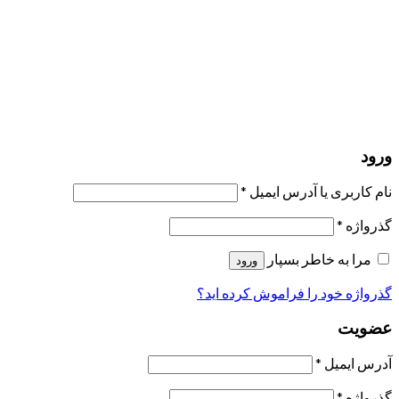
ارسال لینک ریست
لینک بازنشانی رمز عبور ارسال شد
به ایمیل شما
بستن
درخواست شما ارسال شد
به محض اینکه درخواست شما تأیید شد،
یک ایمیل برای شما ارسال خواهیم کرد.
برو به پروفایل
حسابی ندارید؟
عضویت
ورود
رمز فراموش شده؟
ورود
نام کاربری یا آدرس ایمیل
*
گذرواژه
*
مرا به خاطر بسپار
ورود
گذرواژه خود را فراموش کرده اید؟
عضویت
آدرس ایمیل
*
گذرواژه
*