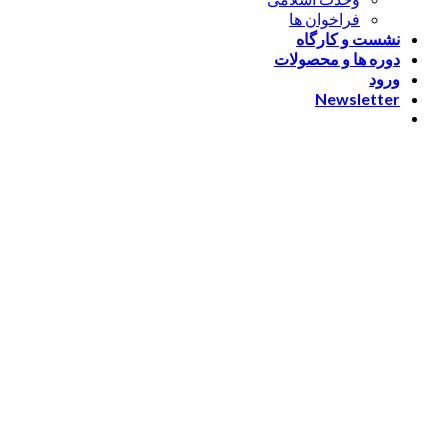
فراخوان ها
نشست و کارگاه
دوره ها و محصولات
ورود
Newsletter
ورود
[nextend_social_login]
یا با ایمیل وارد شوید
The password must have a
minimum of 8 characters of numbers and letters, contain at
least 1 capital letter
مرا به خاطر بسپار
ورود
عضویت
بازیابی کلمه عبور