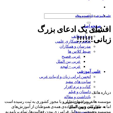
جستجو
علمی آموزشی
,
یادداشت‌ و مقاله
برای:
صفحه اصلی
افشای یک ادعای بزرگ
هاتف
درباره هاتف
زبانی!!!!!!
تفاهم و همکاری علمی
مدرسان و همکاران
ضبط کلاس ها
عربی فصیح
عربی بین الملل
عربی – لهجه
علمی آموزشی
انجمن ایرانی زبان و ادبیات عربی
سایت های مفید
کتاب و نرم افزار
داستان و فیلم
درباره هاتف
یادداشت و مقاله
موسسه هاتف در شهر شیراز و با مجوز کشوری به ثبت رسیده است
رویداد های علمی
اما به طور کلی جهت استفاده‌ی همه‌ی هموطنان از آموزش‌های
مقاومت و بین الملل
موسسه و همچنین به دلیل فرامرزی بودن فعالیت‌ها، تمام برنامه به
نشست ها