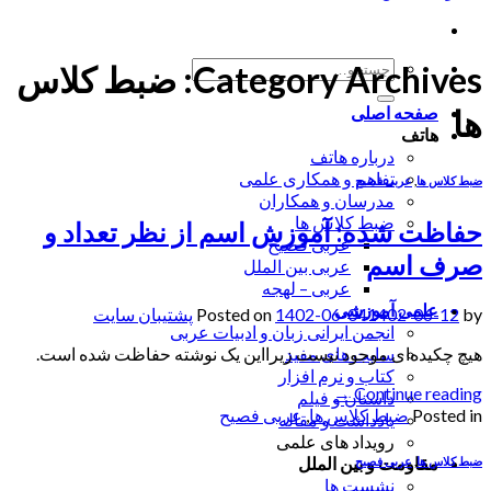
جستجو
Category Archives:
ضبط کلاس
برای:
ها
صفحه اصلی
هاتف
درباره هاتف
تفاهم و همکاری علمی
ضبط کلاس ها
,
عربی فصیح
مدرسان و همکاران
ضبط کلاس ها
حفاظت شده: آموزش اسم از نظر تعداد و
عربی فصیح
صرف اسم
عربی بین الملل
عربی – لهجه
علمی آموزشی
by
1402-06-12
1402-06-04
Posted on
پشتیبان سایت
انجمن ایرانی زبان و ادبیات عربی
هیچ چکیده‌ای موجود نیست زیرا‌این یک نوشته حفاظت شده است.
سایت های مفید
کتاب و نرم افزار
→
Continue reading
داستان و فیلم
Posted in
ضبط کلاس ها
,
عربی فصیح
یادداشت و مقاله
رویداد های علمی
مقاومت و بین الملل
ضبط کلاس ها
,
عربی فصیح
نشست ها