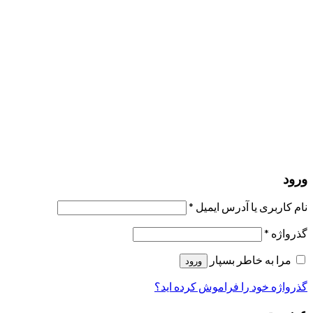
مرا به خاطر بسپار
ورود
عضویت
بازیابی کلمه عبور
ارسال لینک ریست
لینک بازنشانی رمز عبور ارسال شد
به ایمیل شما
بستن
درخواست شما ارسال شد
به محض اینکه درخواست شما تأیید شد،
یک ایمیل برای شما ارسال خواهیم کرد.
برو به پروفایل
حسابی ندارید؟
عضویت
ورود
رمز فراموش شده؟
ورود
نام کاربری یا آدرس ایمیل
*
گذرواژه
*
مرا به خاطر بسپار
ورود
گذرواژه خود را فراموش کرده اید؟