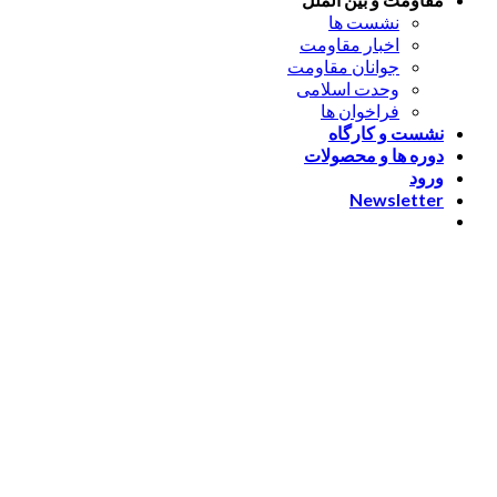
نشست ها
اخبار مقاومت
جوانان مقاومت
وحدت اسلامی
فراخوان ها
نشست و کارگاه
دوره ها و محصولات
ورود
Newsletter
ورود
[nextend_social_login]
یا با ایمیل وارد شوید
The password must have a
minimum of 8 characters of numbers and letters, contain at
least 1 capital letter