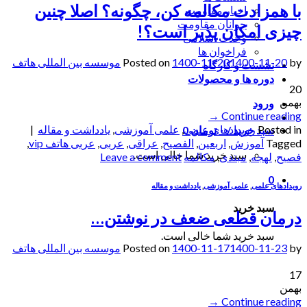
با همزادت مکالمه کن، چگونه؟ اصلا چنین
اخبار مقاومت
جوانان مقاومت
چیزی امکان پذیر است؟!
وحدت اسلامی
فراخوان ها
by
1400-11-20
1400-11-20
Posted on
موسسه بین المللی هاتف
نشست و کارگاه
دوره ها و محصولات
20
بهمن
ورود
→
Continue reading
Posted in
رویدادهای علمی
,
علمی آموزشی
,
یادداشت‌ و مقاله
|
سبد خرید /
۰
تومان
0
Tagged
آموزش
,
اربعین
,
الفصيح
,
عراقی
,
عربی
,
عربی هاتف vip
,
سبد خرید شما خالی است.
فصیح
,
لهجه
,
مبتدی
,
مکالمه
Leave a comment
0
رویدادهای علمی
,
علمی آموزشی
,
یادداشت‌ و مقاله
سبد خرید
درمان قطعی ضعف در نوشتن…
سبد خرید شما خالی است.
by
1400-11-23
1400-11-17
Posted on
موسسه بین المللی هاتف
17
بهمن
→
Continue reading